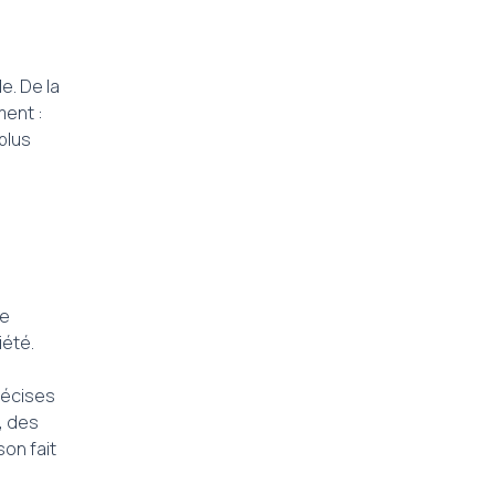
. De la
ment :
 plus
de
iété.
récises
, des
son fait