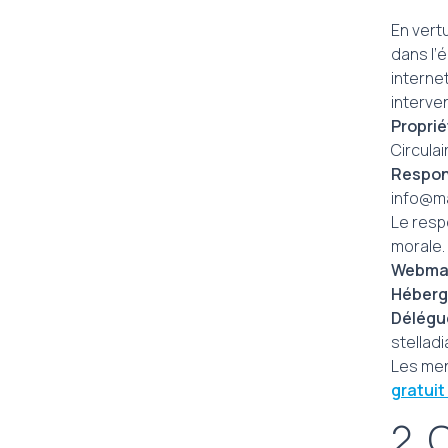
En vertu
dans l’é
interne
interven
Proprié
Circulai
Respon
info@m
Le resp
morale.
Webma
Héberg
Délégué
stellad
Les men
gratuit
2. 