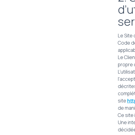
d’u
ser
Le Site
Code de
applicab
Le Clie
propre 
L’utilis
l’accept
décrite
complét
site
htt
de mani
Ce site
Une int
décidé