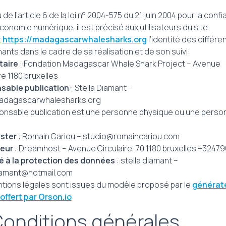
 de l’article 6 de la loi n° 2004-575 du 21 juin 2004 pour la conf
conomie numérique, il est précisé aux utilisateurs du site
t
https://madagascarwhalesharks.org
l’identité des différe
ants dans le cadre de sa réalisation et de son suivi:
taire
: Fondation Madagascar Whale Shark Project – Avenue
re 1180 bruxelles
sable publication
: Stella Diamant –
adagascarwhalesharks.org
onsable publication est une personne physique ou une perso
ster
: Romain Cariou – studio@romaincariou.com
eur
: Dreamhost – Avenue Circulaire, 70 1180 bruxelles +3247
 à la protection des données
: stella diamant –
iamant@hotmail.com
tions légales sont issues du modèle proposé par le
générat
 offert par Orson.io
Conditions générales