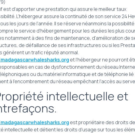
79)
if est d’apporter une prestation qui assure le meilleur taux
sibilité. L’hébergeur assure la continuité de son service 24 H
tous les jours de l’année. Il se réserve néanmoins la possibilité
rompre le service d’hébergement pour les durées les plus cou
es notamment à des fins de maintenance, d’amélioration de s
uctures, de défaillance de ses infrastructures ou si les Presta
s génèrent un trafic réputé anormal.
//madagascarwhalesharks.org
et l’hébergeur ne pourront êt
esponsables en cas de dysfonctionnement du réseau Interne
téléphoniques ou du matériel informatique et de téléphonie lié
nt à l’encombrement du réseau empêchant l’accès au serve
Propriété intellectuelle et
trefaçons.
//madagascarwhalesharks.org
est propriétaire des droits d
é intellectuelle et détient les droits d’usage sur tous les élé