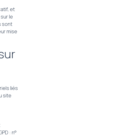
tif, et
sur le
s sont
eur mise
sur
els liés
u site
x
GPD : n°