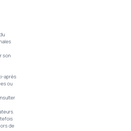
 du
onales
ur son
ci-après
ées ou
onsulter
ateurs.
tefois
alors de