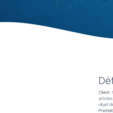
Déf
Client :
articles
objet d
Prestat