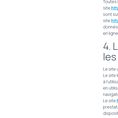
Toutes 
site
htt
sont sus
site
htt
donnés 
en ligne
4. 
les
Le site 
Le site
à l’util
en utili
navigat
Le site
prestat
disposi