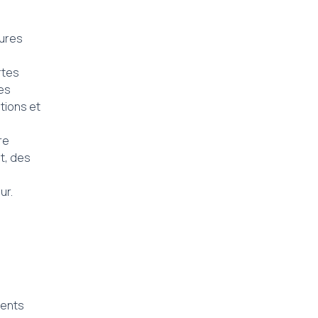
eures
rtes
es
tions et
re
t, des
ur.
e
ments