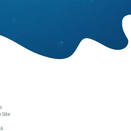
s
e Site
 à