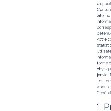
disposit
Contenu
Site, n
Informat
corresp
détenu
votre co
statisti
Utilisate
Informa
forme q
physique
janvier 
Les ter
« sous t
Général
1. 