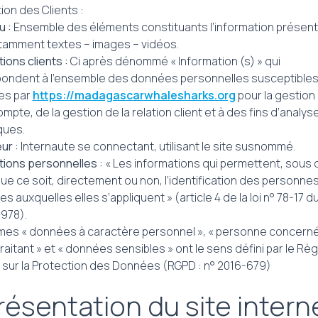
ion des Clients :
 :
Ensemble des éléments constituants l’information présente
otamment textes – images – vidéos.
ions clients :
Ci après dénommé « Information (s) » qui
ondent à l’ensemble des données personnelles susceptibles
es par
https://madagascarwhalesharks.org
pour la gestion
mpte, de la gestion de la relation client et à des fins d’analys
ques.
ur :
Internaute se connectant, utilisant le site susnommé.
tions personnelles :
« Les informations qui permettent, sous
ue ce soit, directement ou non, l’identification des personne
s auxquelles elles s’appliquent » (article 4 de la loi n° 78-17 d
1978).
mes « données à caractère personnel », « personne concerné
raitant » et « données sensibles » ont le sens défini par le R
 sur la Protection des Données (RGPD : n° 2016-679)
Présentation du site intern