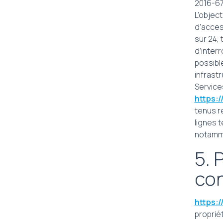
2016-6
L’object
d’acces
sur 24, 
d’inter
possibl
infrastr
Service
https:
tenus r
lignes 
notamme
5. 
con
https:
propriét