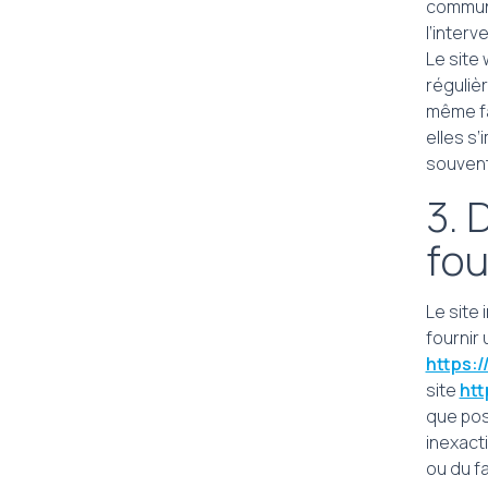
communi
l’interv
Le site
réguliè
même fa
elles s’
souvent
3. 
fou
Le site 
fournir
https:
site
htt
que pos
inexacti
ou du fa