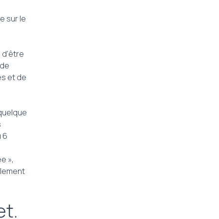
 sur le
 d’être
 de
es et de
 quelque
s
u 6
e »,
èglement
et.