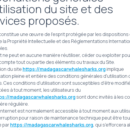
tilisation du site et des
vices proposés.
 constitue une œuvre de l’esprit protégée par les dispositions
 la Propriété Intellectuelle et des Réglementations Internati
les.
nt ne peut en aucune manière réutiliser, céder ou exploiter po
compte tout ou partie des éléments ou travaux du Site.
ation du site
https://madagascarwhalesharks.org
implique
ation pleine et entière des conditions générales d’utilisation 
s. Ces conditions d’utilisation sont susceptibles d’être modifi
ées à tout moment, les utilisateurs du
ps://madagascarwhalesharks.org
sont donc invités à les c
ère régulière.
 internet est normalement accessible à tout moment aux utilis
erruption pour raison de maintenance technique peut être tou
e par
https://madagascarwhalesharks.org
, qui s’efforcera 