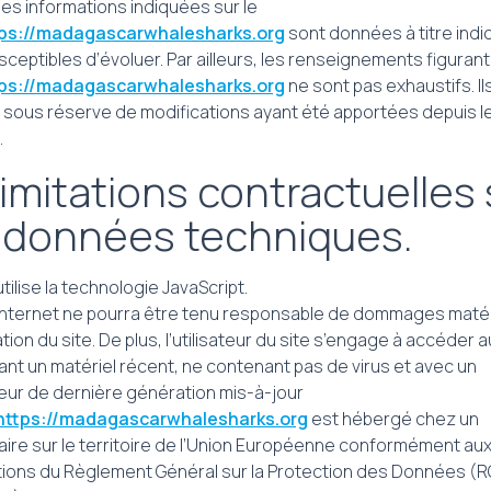
les informations indiquées sur le
ps://madagascarwhalesharks.org
sont données à titre indica
ceptibles d’évoluer. Par ailleurs, les renseignements figurant 
ps://madagascarwhalesharks.org
ne sont pas exhaustifs. Il
sous réserve de modifications ayant été apportées depuis l
.
Limitations contractuelles 
 données techniques.
utilise la technologie JavaScript.
 Internet ne pourra être tenu responsable de dommages matéri
isation du site. De plus, l’utilisateur du site s’engage à accéder a
sant un matériel récent, ne contenant pas de virus et avec un
eur de dernière génération mis-à-jour
https://madagascarwhalesharks.org
est hébergé chez un
aire sur le territoire de l’Union Européenne conformément au
tions du Règlement Général sur la Protection des Données (R