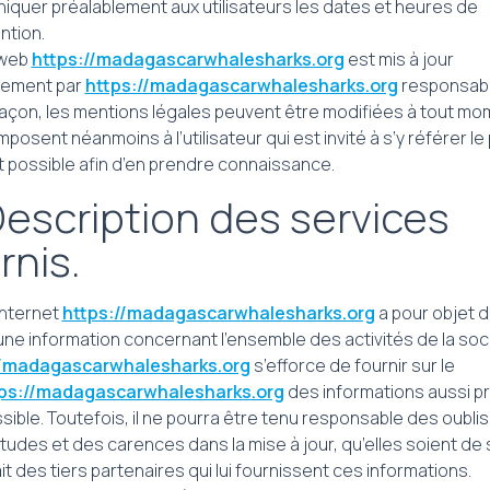
quer préalablement aux utilisateurs les dates et heures de
ention.
 web
https://madagascarwhalesharks.org
est mis à jour
rement par
https://madagascarwhalesharks.org
responsable
çon, les mentions légales peuvent être modifiées à tout mo
imposent néanmoins à l’utilisateur qui est invité à s’y référer le
 possible afin d’en prendre connaissance.
Description des services
rnis.
internet
https://madagascarwhalesharks.org
a pour objet 
 une information concernant l’ensemble des activités de la soc
//madagascarwhalesharks.org
s’efforce de fournir sur le
ps://madagascarwhalesharks.org
des informations aussi p
sible. Toutefois, il ne pourra être tenu responsable des oublis
tudes et des carences dans la mise à jour, qu’elles soient de 
it des tiers partenaires qui lui fournissent ces informations.