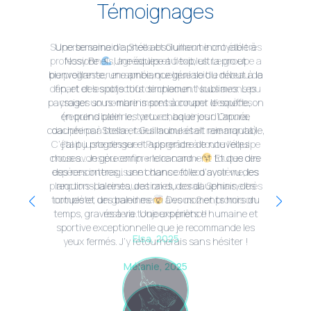
Témoignages
Superbe semaine. Stella et Guillaume ont été très
professionnels, agréables et flexibles. Le groupe a
pu progresser en apnée, quelque soit le niveau de
départ et les objectifs de chacun. Nous avons pu
croiser un nombre impressionnant d’espèces
(requins baleine, tortues, baleines d’Omura,
dauphins à bosse, raies mobulas et raie manta).
C’était juste dingue ! Puis grâce à toute l’équipe
nous avons pu comprendre comment toutes ces
Daphné, 2023
espèces interagissent dans cet eco système, les
planctons, la restauration du corail. Semaine très
complète, un grand merci à vous 2 et promis on
restera toujours prêts !!
Elsa, 2025
Mélanie, 2025