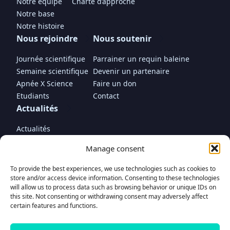
Notre équipe
Charte d’approche
Notre base
Notre histoire
Nous rejoindre
Nous soutenir
Journée scientifique
Parrainer un requin baleine
Semaine scientifique
Devenir un partenaire
Apnée X Science
Faire un don
Etudiants
Contact
Actualités
Actualités
In the media
Manage consent
To provide the best experiences, we use technologies such as cookies to
store and/or access device information. Consenting to these technologies
will allow us to process data such as browsing behavior or unique IDs on
this site. Not consenting or withdrawing consent may adversely affect
Faire un don
certain features and functions.
pour nous soutenir