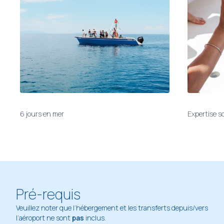
6 jours en mer
Expertise sc
Pré-requis
Veuillez noter que l’hébergement et les transferts depuis/vers
l’aéroport ne sont
pas
inclus.